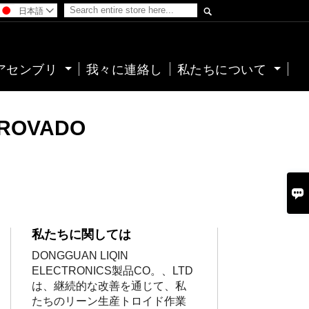

日本語

アセンブリ
我々に連絡し
私たちについて
PROVADO

私たちに関しては
DONGGUAN LIQIN
ELECTRONICS製品CO。、LTD
は、継続的な改善を通じて、私
たちのリーン生産トロイド作業