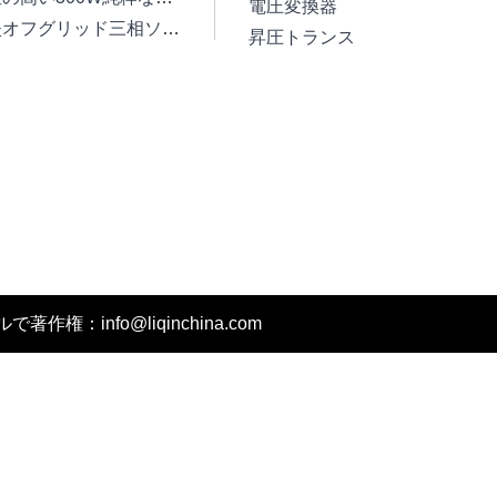
電圧変換器
低損失オフグリッド三相ソーラーインバータートランス
昇圧トランス
権：info@liqinchina.com