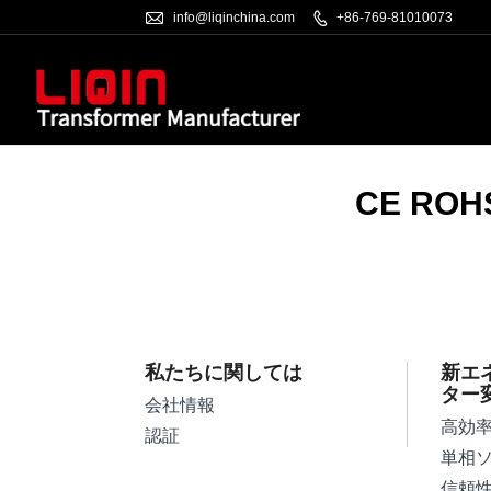

info@liqinchina.com

+86-769-81010073
CE ROH
私たちに関しては
新エ
ター
会社情報
認証