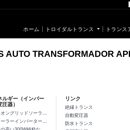
ホーム
トロイダルトランス
トランス
S AUTO TRANSFORMADOR A
ネルギー（インバー
リンク
変圧器）
絶縁トランス
高効率オングリッドソーラーインバーター変圧器
自動変圧器
単相ソーラーインバーター変圧器
防水トランス
信頼性の高い300W純粋な正弦波インバータートランス