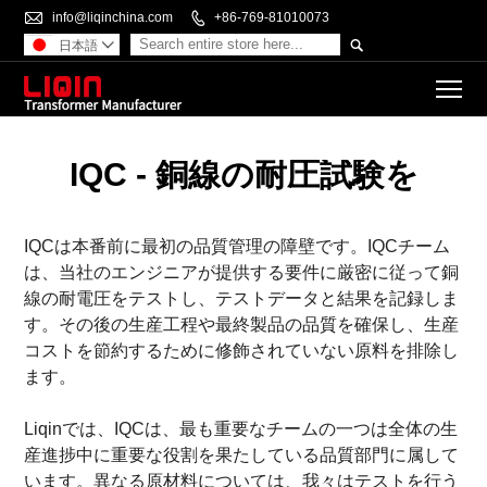

info@liqinchina.com

+86-769-81010073

日本語

To
IQC - 銅線の耐圧試験を
IQCは本番前に最初の品質管理の障壁です。IQCチーム
は、当社のエンジニアが提供する要件に厳密に従って銅
線の耐電圧をテストし、テストデータと結果を記録しま
す。その後の生産工程や最終製品の品質を確保し、生産
コストを節約するために修飾されていない原料を排除し
ます。
Liqinでは、IQCは、最も重要なチームの一つは全体の生
産進捗中に重要な役割を果たしている品質部門に属して
います。異なる原材料については、我々はテストを行う