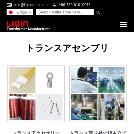

info@liqinchina.com

+86-769-81010073

日本語

To
トランスアセンブリ
トランスアクセサリー
トランス完成品の組み立て