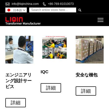

info@liqinchina.com

+86-769-81010073

日本語

To
IQC
エンジニアリ
安全な梱包
ング設計サー
ビス
詳細
詳細
詳細