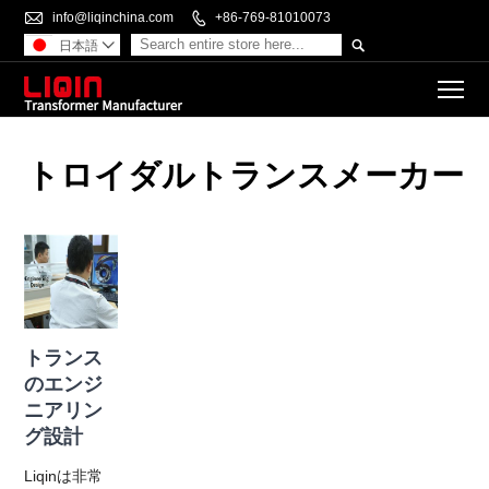

info@liqinchina.com

+86-769-81010073

日本語

To
トロイダルトランスメーカー
トランス
のエンジ
ニアリン
グ設計
Liqinは非常