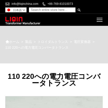

info@liqinchina.com

+86-769-81010073

日本語

To

>
製品
>
トロイダルトランス
>
電圧変換器
>
ホーム
110 220への電力電圧コンバータトランス
110 220への電力電圧コンバ
ータトランス