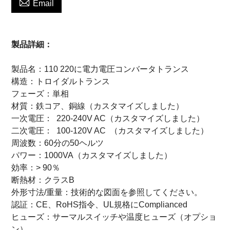

Email
製品詳細：
製品名：110 220に電力電圧コンバータトランス
構造：トロイダルトランス
フェーズ：単相
材質：鉄コア、銅線（カスタマイズしました）
一次電圧：
220-240V AC
（カスタマイズしました）
二次電圧：
100-120V AC
（カスタマイズしました）
周波数：60分の50ヘルツ
パワー：1000VA（カスタマイズしました）
効率：> 90％
断熱材：クラスB
外形寸法/重量：技術的な図面を参照してください。
認証：CE、RoHS指令、UL規格にComplianced
ヒューズ：サーマルスイッチや温度ヒューズ（オプショ
ン）