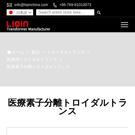

info@liqinchina.com

+86-769-81010073

日本語

To

>
製品
>
トロイダルトランス
>
ホーム
医療用トロイダルトランス
>
医療素子分離トロイダルトランス
医療素子分離トロイダルトラ
ンス