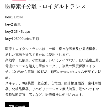
医療素子分離トロイダルトランス
key1
LIQIN
key2
東莞
key3
25-45days
key4
25000units /月額
医療トロイダルトランスは、一般に様々な医療及び周辺機器に
適した電源を提供するために使用されます。
高効率、低損失。小型軽量。いいえノイズない、低い温度上昇;
電流ヒューズを超える重低リーク、。複数の温度保護スイッ
チ。10 VAから電源- 10 KVA。顧客のためのカスタムデザイン製
品。
スキャナ、X線装置、超音波、心電図、臨床検査機器、歯科用機
器、化粧品機器、リハビリテーション療法装置、動作ベッドや
各種診断装置：広くなど、医療機器に使用されます。
